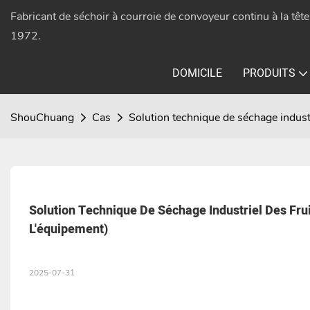
Fabricant de séchoir à courroie de convoyeur continu à la têt
1972.
DOMICILE
PRODUITS
ShouChuang
Cas
Solution technique de séchage indust
Solution Technique De Séchage Industriel Des Fru
L'équipement)
2025-07-31