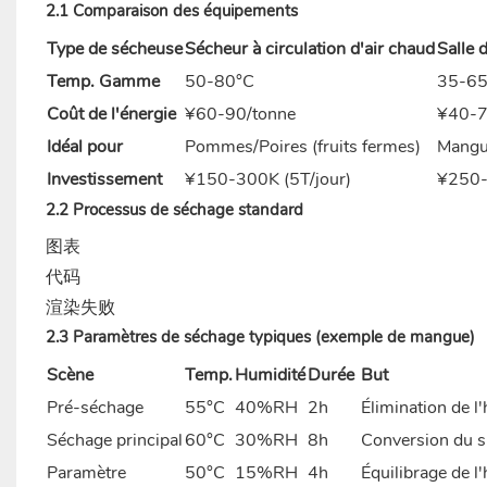
2.1 Comparaison des équipements
Type de sécheuse
Sécheur à circulation d'air chaud
Salle 
Temp. Gamme
50-80°C
35-65
Coût de l'énergie
¥60-90/tonne
¥40-7
Idéal pour
Pommes/Poires (fruits fermes)
Mangue
Investissement
¥150-300K (5T/jour)
¥250-
2.2 Processus de séchage standard
图表
代码
渲染失败
2.3 Paramètres de séchage typiques (exemple de mangue)
Scène
Temp.
Humidité
Durée
But
Pré-séchage
55°C
40%RH
2h
Élimination de l
Séchage principal
60°C
30%RH
8h
Conversion du s
Paramètre
50°C
15%RH
4h
Équilibrage de l