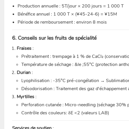
Production annuelle : 5T/jour × 200 jours = 1 000 T
Bénéfice annuel : 1 000 T × (¥45-24-6) = ¥15M
Période de remboursement : environ 8 mois
6. Conseils sur les fruits de spécialité
Fraises
:
Prétraitement : trempage à 1 % de CaCl₂ (conservati
Température de séchage : &le ;55°C (protection anth
Durian
:
Lyophilisation : -35°C pré-congélation → Sublimati
Désodorisation : Traitement des gaz d'échappement a
Myrtilles
:
Perforation cutanée : Micro-needling (séchage 30% p
Contrôle des couleurs: δE <2 (valeurs LAB)
Services de soutien
: