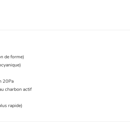
on de forme)
ocyanique)
on 20Pa
u charbon actif
lus rapide)