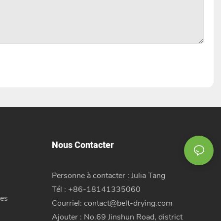
Nous Contacter
Personne à contacter : Julia Tang
Tél : +86-18141335060
es
Courriel:
contact@belt-drying.com
Ajouter : No.69 Jinshun Road, district