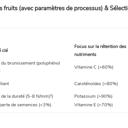
s fruits (avec paramètres de processus) & Sélect
Focus sur la rétention des
é clé
nutriments
 du brunissement (polyphénol
Vitamine C (>60%)
)
llant
Caroténoïdes (>80%)
 de la dureté (5-8 N/mm)²)
Potassium (>90%)
 perte de semences (<3%)
Vitamine E (>70%)