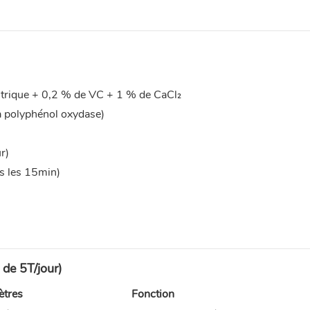
citrique + 0,2 % de VC + 1 % de CaCl₂
a polyphénol oxydase)
r)
es les 15min)
 de 5T/jour)
ètres
Fonction