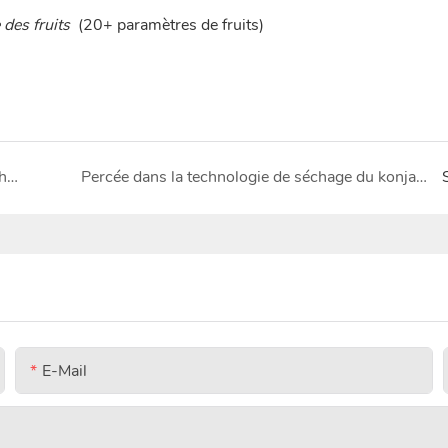
 des fruits
(20+ paramètres de fruits)
Étude de cas sur la solution technologique de séchage industriel des grains de café &
Percée dans la technologie de séchage du konjac : la technologie ShouChuang aide les agriculteurs du Yunnan à augmenter leurs revenus de 30 %
E-Mail