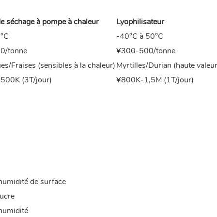
de séchage à pompe à chaleur
Lyophilisateur
°C
-40°C à 50°C
0/tonne
¥300-500/tonne
s/Fraises (sensibles à la chaleur)
Myrtilles/Durian (haute valeur
500K (3T/jour)
¥800K-1,5M (1T/jour)
'humidité de surface
ucre
'humidité