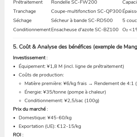
Prétraitement
Rondelle SC-FW200
Capaci
Tranchage
Coupe-multifonction SC-QP300
Épaiss
Séchage
Sécheur à bande SC-RD500
5 couc
Conditionnement
Ensacheuse d'azote SC-BZ100
O₂ <1%
5. Coût & Analyse des bénéfices (exemple de Man
Investissement
:
Équipement: ¥1,8 M (incl. ligne de prétraitement)
Coûts de production:
Matière première: ¥6/kg frais → Rendement de 4:1 
Énergie: ¥35/tonne (pompe à chaleur)
Conditionnement: ¥2,5/sac (100g)
Prix du marché
:
Domestique: ¥45-60/kg
Exportation (UE): €12-15/kg
ROI
: