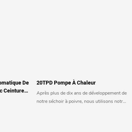
omatique De
20TPD Pompe À Chaleur
c Ceinture
Après plus de dix ans de développement de
notre séchoir à poivre, nous utilisons notre
technologie, nos produits et nos services
pour résoudre les problèmes de qualité, de
sécurité et de normes de transformation du