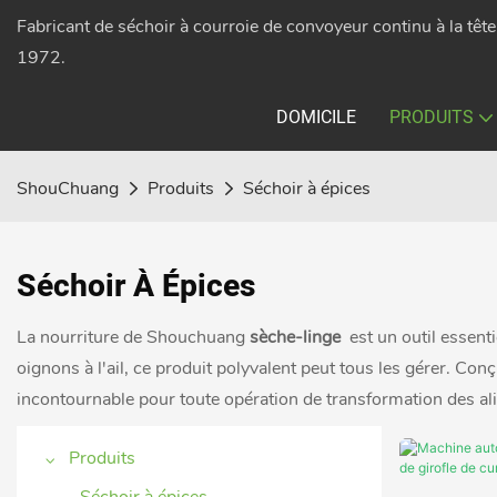
Fabricant de séchoir à courroie de convoyeur continu à la têt
1972.
DOMICILE
PRODUITS
ShouChuang
Produits
Séchoir à épices
Séchoir À Épices
La nourriture de Shouchuang
sèche-linge
est un outil essent
oignons à l'ail, ce produit polyvalent peut tous les gérer. Conç
incontournable pour toute opération de transformation des al
Produits
Séchoir à épices