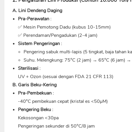
A. Lini Dendeng Daging
Pra-Perawatan
:
✅ Mesin Pemotong Dadu (kubus 10-15mm)
✅ Perendaman/Pengadukan (2-4 jam)
Sistem Pengeringan
:
Pengering sabuk multi-lapis (5 tingkat, baja tahan k
Suhu. Melengkung: 75°C (2 jam) → 65°C (6 jam) →
Sterilisasi
:
UV + Ozon (sesuai dengan FDA 21 CFR 113)
B. Garis Beku-Kering
Pra-Pembekuan
:
-40°C pembekuan cepat (kristal es <50μM)
Pengering Beku
:
Kekosongan <30pa
Pengeringan sekunder di 50°C/8 jam