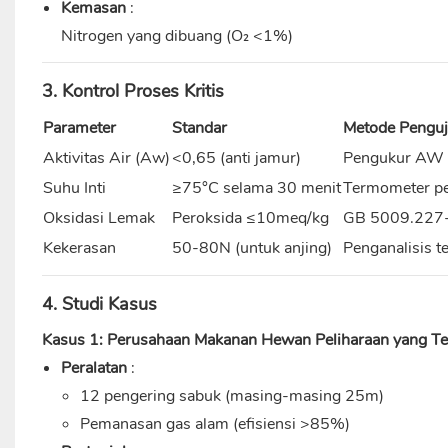
Kemasan
:
Nitrogen yang dibuang (O₂ <1%)
3. Kontrol Proses Kritis
Parameter
Standar
Metode Penguj
Aktivitas Air (Aw)
<0,65 (anti jamur)
Pengukur AW
Suhu Inti
≥75°C selama 30 menit
Termometer pe
Oksidasi Lemak
Peroksida ≤10meq/kg
GB 5009.227
Kekerasan
50-80N (untuk anjing)
Penganalisis t
4. Studi Kasus
Kasus 1: Perusahaan Makanan Hewan Peliharaan yang Te
Peralatan
:
12 pengering sabuk (masing-masing 25m)
Pemanasan gas alam (efisiensi >85%)