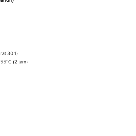
arat 304)
 55°C (2 jam)