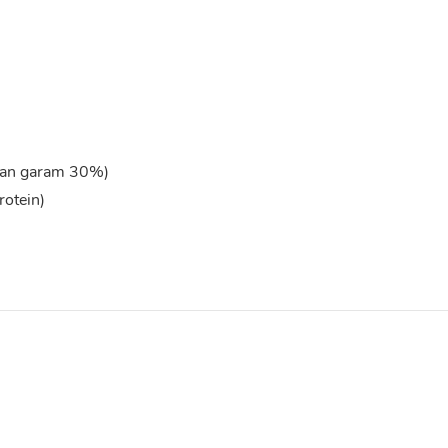
man garam 30%)
rotein)