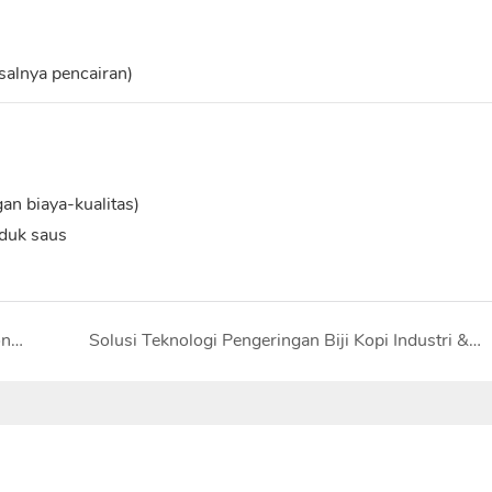
alnya pencairan)
n biaya-kualitas)
duk saus
Kasus pengeringan harian lebih dari 20 ton cabai
Solusi Teknologi Pengeringan Biji Kopi Industri & Studi Kasus