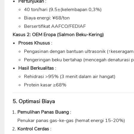
Pertunjukan
:
40 ton/hari (9.5±(kelembapan 0,3%)
Biaya energi: ¥68/ton
Bersertifikat AAFCO/FEDIAF
Kasus 2: OEM Eropa (Salmon Beku-Kering)
Proses Khusus
:
Pengasinan dengan bantuan ultrasonik (↑keseraga
Pengeringan beku bertahap (mencegah denaturasi p
Hasil Berkualitas
:
Rehidrasi >95% (3 menit dalam air hangat)
Protein kasar ≥68%
5. Optimasi Biaya
Pemulihan Panas Buang
:
Penukar panas gas-ke-gas (hemat energi 15-20%)
Kontrol Cerdas
: