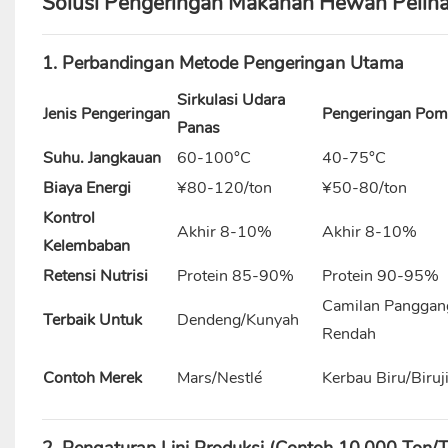
Solusi Pengeringan Makanan Hewan Pelihara
1. Perbandingan Metode Pengeringan Utama
Sirkulasi Udara
Jenis Pengeringan
Pengeringan Pom
Panas
Suhu. Jangkauan
60-100°C
40-75°C
Biaya Energi
¥80-120/ton
¥50-80/ton
Kontrol
Akhir 8-10%
Akhir 8-10%
Kelembaban
Retensi Nutrisi
Protein 85-90%
Protein 90-95%
Camilan Panggan
Terbaik Untuk
Dendeng/Kunyah
Rendah
Contoh Merek
Mars/Nestlé
Kerbau Biru/Biruj
2. Pengaturan Lini Produksi (Contoh 10.000 Ton/