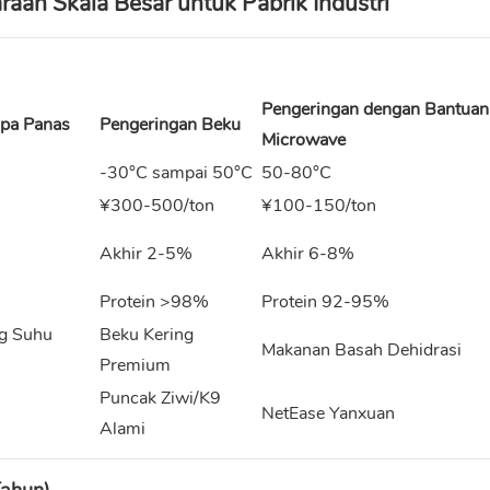
an Skala Besar untuk Pabrik Industri
Pengeringan dengan Bantuan
pa Panas
Pengeringan Beku
Microwave
-30°C sampai 50°C
50-80°C
¥300-500/ton
¥100-150/ton
Akhir 2-5%
Akhir 6-8%
Protein >98%
Protein 92-95%
g Suhu
Beku Kering
Makanan Basah Dehidrasi
Premium
Puncak Ziwi/K9
i
NetEase Yanxuan
Alami
Tahun)