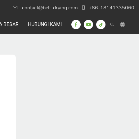
contact@belt-drying.com
+86-18141335060
A BESAR
HUBUNGI KAMI