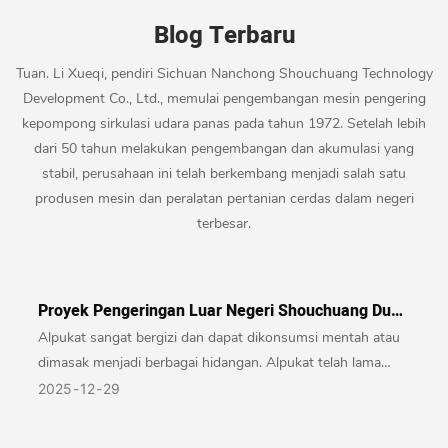
N
E
N
I
Blog Terbaru
U
K
S
N
A
K
Tuan. Li Xueqi, pendiri Sichuan Nanchong Shouchuang Technology
G
M
A
Development Co., Ltd., memulai pengembangan mesin pengering
G
I
M
kepompong sirkulasi udara panas pada tahun 1972. Setelah lebih
U
Y
I
dari 50 tahun melakukan pengembangan dan akumulasi yang
L
A
T
A
stabil, perusahaan ini telah berkembang menjadi salah satu
N
E
N
produsen mesin dan peralatan pertanian cerdas dalam negeri
G
R
K
terbesar.
K
L
O
U
E
M
A
T
P
Proyek Pengeringan Luar Negeri Shouchuang Dua
T
A
E
- Pengeringan Alpukat
D
K
Alpukat sangat bergizi dan dapat dikonsumsi mentah atau
Ti
E
P
dimasak menjadi berbagai hidangan. Alpukat telah lama
Ti
N
A
menjadi favorit banyak orang dan dianggap sebagai produk
F
2025
12
29
G
D
D
terlaris di pasar buah, sehingga mendapat julukan "mentega
A
A
I
hutan". Pasar alpukat global sedang mengalami