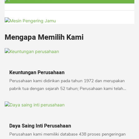
Mengapa Memilih Kami
Keuntungan Perusahaan
Perusahaan kami didirikan pada tahun 1972 dan merupakan
pabrik tua dengan sejarah 52 tahun; Perusahaan kami telah
menjalankan dan menyelesaikan proyek pengolahan cabai
terbesar di Tiongkok, lini produksi cabai dengan kapasitas
pemrosesan harian sebesar 1.000 ton; Menjalankan proyek
pengolahan cengkeh milik Yancang Group, perusahaan
Daya Saing Inti Perusahaan
tembakau ketujuh di dunia
Perusahaan kami memiliki database 438 proses pengeringan