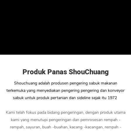
Produk Panas ShouChuang
Shouchuang adalah produsen pengering sabuk makanan
terkemuka yang menyediakan pengering pengering dan konveyor
sabuk untuk produk pertanian dan sideline sejak itu 1972
Kami telah fokus pada bidang pengeringan, dengan produk utama
kami yang menutupi pengeringan dan pemrosesan rempah -
rempah, sayuran, buah -buahan, kacang -kacangan, rempah -