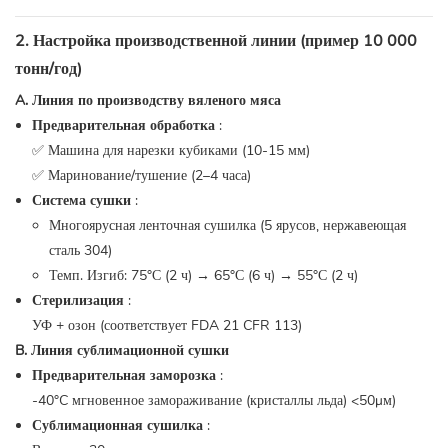
2. Настройка производственной линии (пример 10 000
тонн/год)
A. Линия по производству вяленого мяса
Предварительная обработка
:
✅ Машина для нарезки кубиками (10-15 мм)
✅ Маринование/тушение (2–4 часа)
Система сушки
:
Многоярусная ленточная сушилка (5 ярусов, нержавеющая
сталь 304)
Темп. Изгиб: 75°С (2 ч) → 65°С (6 ч) → 55°С (2 ч)
Стерилизация
:
УФ + озон (соответствует FDA 21 CFR 113)
B. Линия сублимационной сушки
Предварительная заморозка
:
-40°C мгновенное замораживание (кристаллы льда) <50μм)
Сублимационная сушилка
: