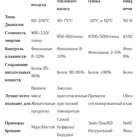
теплового
сушка
микро
воздуха
насоса
печи
Темп.
60-100°C
40-75°C
-30°С к 50°C
50-80°
Диапазон
Стоимость
¥80-120/
¥50-80/тонна
¥300-500/тонна
¥100-1
энергии
тонна
Контроль
Финальные
Финальные 8-
Финаль
Финальные 2-5%
влажности
8-10%
10%
8%
Сохранение
Белок 85-
питательных
Белок 90-95%
Белок >98%
Белок 
90%
веществ
Вяленое
Закуски,
Лучше всего
мясо/
приготовленные
Премиум
Обезво
подходит для
Жевательные
при низкой
сублимированный
влажны
продукты
температуре
Синий
Примеры
Зиви Пик/К9
NetEas
Марс/Нестлé
Буффало/
брендов
Натуральный
Яньсюа
Бируджи