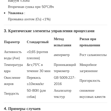
Вакуум <30па
Вторичная сушка при 50°С/8ч
Упаковка
:
Промывка азотом (O₂) <1%)
3. Критические элементы управления процессами
Метод
Риски при
Параметр
Стандартный
испытания
превышении
Активность
<0,65 (против
амперметр
Рост сальмонеллы
воды (Aw)
плесени)
Температура
&гэ;75°С в
Проникающий
Микробное
ядра
течение 30 мин
термометр
загрязнение
Окисление
Перекись
GB 5009.227-
Прогорклость
жиров
≤10мэкв/кг
2016
50-80Н (для
Анализатор
снижение
Твердость
собак)
текстур
вкусовых качеств
4. Примеры случаев