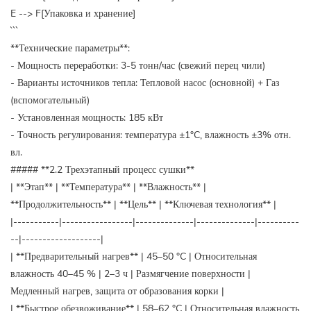
E --> F[Упаковка и хранение]
```
**Технические параметры**:
- Мощность переработки: 3-5 тонн/час (свежий перец чили)
- Варианты источников тепла: Тепловой насос (основной) + Газ
(вспомогательный)
- Установленная мощность: 185 кВт
- Точность регулирования: температура ±1°C, влажность ±3% отн.
вл.
##### **2.2 Трехэтапный процесс сушки**
| **Этап** | **Температура** | **Влажность** |
**Продолжительность** | **Цель** | **Ключевая технология** |
|-----------|-----------------|--------------|--------------|----------
--|-------------------|
| **Предварительный нагрев** | 45–50 °C | Относительная
влажность 40–45 % | 2–3 ч | Размягчение поверхности |
Медленный нагрев, защита от образования корки |
| **Быстрое обезвоживание** | 58–62 °C | Относительная влажность