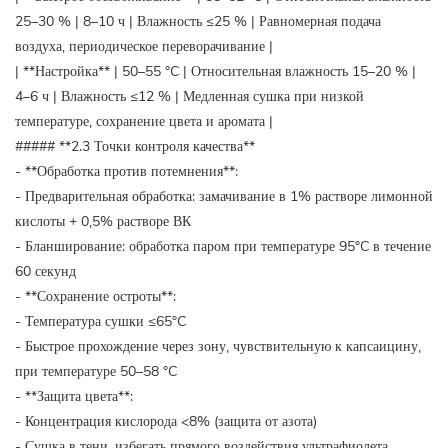
25–30 % | 8–10 ч | Влажность ≤25 % | Равномерная подача
воздуха, периодическое переворачивание |
| **Настройка** | 50–55 °C | Относительная влажность 15–20 % |
4–6 ч | Влажность ≤12 % | Медленная сушка при низкой
температуре, сохранение цвета и аромата |
##### **2.3 Точки контроля качества**
- **Обработка против потемнения**:
- Предварительная обработка: замачивание в 1% растворе лимонной
кислоты + 0,5% растворе ВК
- Бланширование: обработка паром при температуре 95°C в течение
60 секунд
- **Сохранение остроты**:
- Температура сушки ≤65°C
- Быстрое прохождение через зону, чувствительную к капсаицину,
при температуре 50–58 °C
- **Защита цвета**:
- Концентрация кислорода <8% (защита от азота)
- Сушка в тени, избегать прямого воздействия ультрафиолета