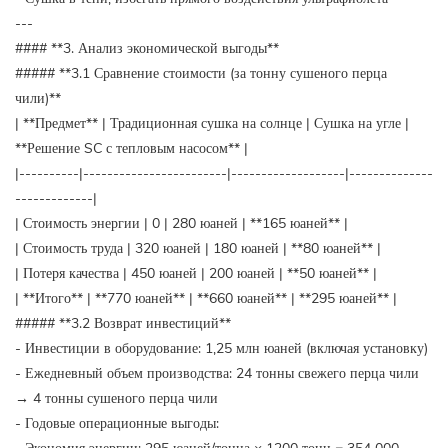
---
#### **3. Анализ экономической выгоды**
##### **3.1 Сравнение стоимости (за тонну сушеного перца
чили)**
| **Предмет** | Традиционная сушка на солнце | Сушка на угле |
**Решение SC с тепловым насосом** |
|----------|------------------------|-------------------|--------------
-------------|
| Стоимость энергии | 0 | 280 юаней | **165 юаней** |
| Стоимость труда | 320 юаней | 180 юаней | **80 юаней** |
| Потеря качества | 450 юаней | 200 юаней | **50 юаней** |
| **Итого** | **770 юаней** | **660 юаней** | **295 юаней** |
##### **3.2 Возврат инвестиций**
- Инвестиции в оборудование: 1,25 млн юаней (включая установку)
- Ежедневный объем производства: 24 тонны свежего перца чили
→ 4 тонны сушеного перца чили
- Годовые операционные выгоды: