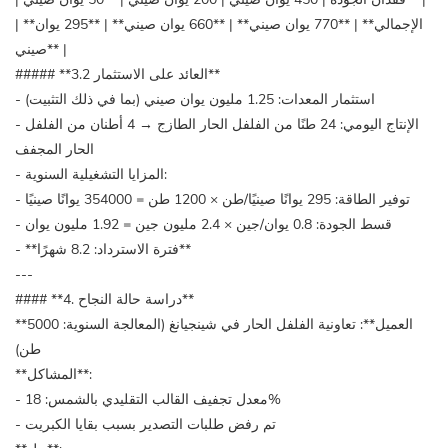
| **الإجمالي** | **770 يوان صيني** | **660 يوان صيني** | **295 يوان
صيني** |
##### **3.2 العائد على الاستثمار**
- استثمار المعدات: 1.25 مليون يوان صيني (بما في ذلك التثبيت)
- الإنتاج اليومي: 24 طنًا من الفلفل الحار الطازج → 4 أطنان من الفلفل
الحار المجفف
- المزايا التشغيلية السنوية:
- توفير الطاقة: 295 يوانًا صينيًا/طن × 1200 طن = 354000 يوانًا صينيًا
- قسط الجودة: 0.8 يوان/جين × 2.4 مليون جين = 1.92 مليون يوان
- **فترة الاسترداد: 8.2 شهرًا**
---
#### **4. دراسة حالة النجاح**
**العميل**: تعاونية الفلفل الحار في شينجيانغ (المعالجة السنوية: 5000
طن)
**المشاكل**:
- معدل تجفيف القالب التقليدي بالشمس: 18%
- تم رفض طلبات التصدير بسبب بقايا الكبريت