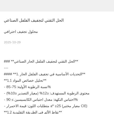
الحل التقني لتجفيف الفلفل الصناعي
محلول تجفيف احترافي
2025-10-29
### **الحل التقني لتجفيف الفلفل الحار الصناعي**
---
#### **1. التحديات الأساسية في تجفيف الفلفل الحار**
**1.1 تحليل خصائص المواد**
- نسبة الرطوبة الأولية: 75-85%
- محتوى الرطوبة المستهدف: ≤12% (معيار التصدير ≤10%)
- احتباس النكهة: معدل احتباس الكابسيسين ≥ 90%
- متطلبات اللون: قيمة الاحمرار a* ≥25 (معيار مختبر CIE)
**1.2 نقاط الألم في الطريقة التقليدية**