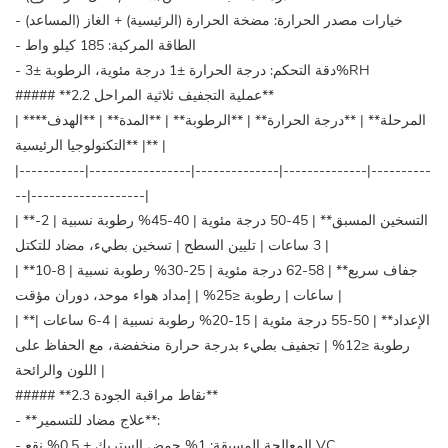
- خيارات مصدر الحرارة: مضخة الحرارة (الرئيسية) + الغاز (المساعد)
- الطاقة المركبة: 185 كيلو واط
- دقة التحكم: درجة الحرارة ±1 درجة مئوية، الرطوبة ±3%RH
##### **2.2 عملية التجفيف ثلاثية المراحل**
| **المرحلة** | **درجة الحرارة** | **الرطوبة** | **المدة** | **الهدف**
| **التكنولوجيا الرئيسية** |
|-----------|-----------------|--------------|--------------|----------
--|-------------------|
| **التسخين المسبق** | 45-50 درجة مئوية | 40-45% رطوبة نسبية | 2-
3 ساعات | تليين السطح | تسخين بطيء، مضاد للتكتل |
| **جفاف سريع** | 58-62 درجة مئوية | 25-30% رطوبة نسبية | 8-10
ساعات | رطوبة ≤25% | إمداد هواء موحد، دوران مؤقت |
| **الإعداد** | 50-55 درجة مئوية | 15-20% رطوبة نسبية | 4-6 ساعات |
رطوبة ≤12% | تجفيف بطيء بدرجة حرارة منخفضة، مع الحفاظ على
اللون والرائحة |
##### **2.3 نقاط مراقبة الجودة**
- **علاج مضاد للتسمير**:
- المعالجة المسبقة: 1% حمض الستريك + 0.5% نقع VC