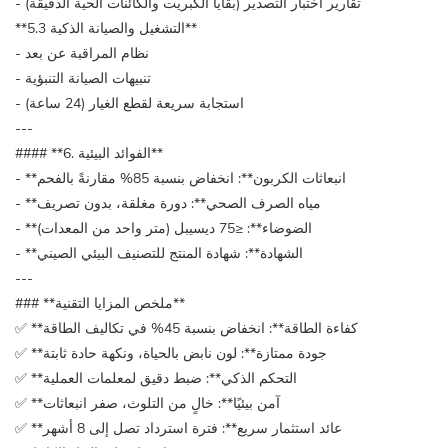
- تقارير اختبار التصدير (بقايا الكبريت والكائنات الحية الدقيقة)
**5.3 التشغيل والصيانة الذكية**
- نظام المراقبة عن بعد
- تنبيهات الصيانة التنبؤية
- استجابة سريعة لقطع الغيار (24 ساعة)
---
#### **6. الفوائد البيئية**
- **انبعاثات الكربون**: انخفاض بنسبة 85% مقارنةً بالفحم
- **مياه الصرف الصحي**: دورة مغلقة، بدون تصريف
- **الضوضاء**: ≤75 ديسيبل (متر واحد من المعدات)
- **الشهادة**: شهادة المنتج للتصنيف البيئي الصيني
---
### **ملخص المزايا التقنية**
✅ **كفاءة الطاقة**: انخفاض بنسبة 45% في تكاليف الطاقة
✅ **جودة ممتازة**: لون نابض بالحياة، ونكهة حادة ثابتة
✅ **التحكم الذكي**: ضبط دقيق لمعلمات العملية
✅ **آمن بيئيًا**: خالٍ من التلوث، صفر انبعاثات
✅ **عائد استثمار سريع**: فترة استرداد تصل إلى 8 أشهر