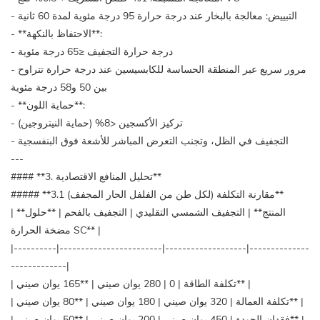
- التبييض: معالجة بالبخار عند درجة حرارة 95 درجة مئوية لمدة 60 ثانية
- **الاحتفاظ بالنكهة**:
- درجة حرارة التجفيف ≤65 درجة مئوية
- مرور سريع عبر المنطقة الحساسة للكابسيسين عند درجة حرارة تتراوح
بين 50 و58 درجة مئوية
- **حماية اللون**:
- تركيز الأكسجين <8% (حماية النيتروجين)
- التجفيف في الظل، وتجنب التعرض المباشر للأشعة فوق البنفسجية
---
#### **3. تحليل المنافع الاقتصادية**
##### **3.1 مقارنة التكلفة (لكل طن من الفلفل الحار المجفف)**
| **المنتج** | التجفيف الشمسي التقليدي | التجفيف بالفحم | **حلول
مضخة الحرارة SC** |
|----------|------------------------|-------------------|--------------
-------------|
| تكلفة الطاقة | 0 | 280 يوان صيني | **165 يوان صيني** |
| تكلفة العمالة | 320 يوان صيني | 180 يوان صيني | **80 يوان صيني** |
| فقدان الجودة | 450 يوان صيني | 200 يوان صيني | **50 يوان صيني** |