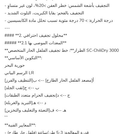
- التجفيف بأشعة الشمس: خطر العفن >20%، لون غير متساوٍ
- التجفيف بالفحم: بقايا الكبريت، التلوث الشديد
- درجة الحرارة: > 70 درجة مئوية تسبب تحلل مادة الكابسيسين
---
#### **2. محلول تجفيف احترافي**
##### **2.1 المعدات الموصى بها**
**الطراز**: خط تجفيف الفلفل الحار المتخصص SC-ChiliDry 3000
**التكوين الأساسي**:
حورية البحر
الرسم البياني LR
أ[مصعد الفلفل الحار الطازج] --> ب[التنظيف والفرز]
ب --> ج[ثقب الجلد]
ج --> د[تجفيف الحزام متعدد الطبقات]
د --> هـ[التبريد والغربلة]
هـ --> ف[التعبئة والتغليف والتخزين]
```
**المعايير الفنية**:
- قدرة المعالجة: 3-5 طن/ساعة (فلفل حار طازج)