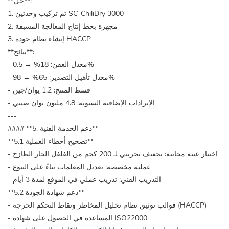
**حل**:
1. تم تركيب وحدتين SC-ChiliDry 3000
2. مجهزة بخط إنتاج المعالجة المسبقة
3. إنشاء نظام جودة HACCP
**نتائج**:
- معدل العفن: 18% → 0.5%
- معدل تأهيل التصدير: 65% → 98%
- قسط المنتج: 1.2 يوان/جين
- الإيرادات الإضافية السنوية: 4.8 مليون يوان صيني
---
#### **5. دعم الخدمة الفنية**
**5.1 تصحيح أخطاء العملية**
- اختبار عينة مجانية: تجفيف تجريبي لـ 200 كجم من الفلفل الحار الطازج
- عملية مخصصة: تعديل المعلمات بناءً على التنوع
- التدريب الفني: تدريب عملي في الموقع لمدة 3 أيام
**5.2 دعم شهادة الجودة**
- قوالب توثيق نظام تحليل المخاطر ونقاط التحكم الحرجة (HACCP)
- المساعدة في الحصول على شهادة ISO22000