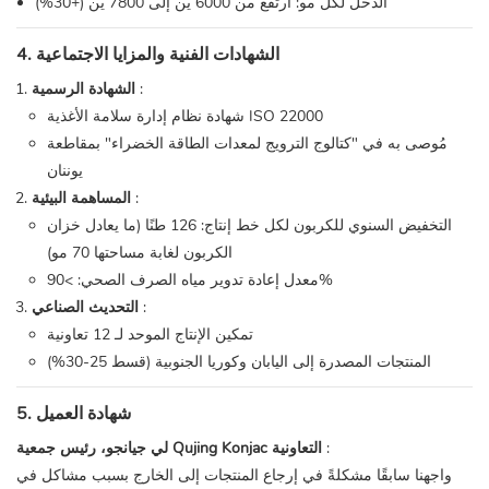
الدخل لكل مو: ارتفع من 6000 ين إلى 7800 ين (+30%)
4. الشهادات الفنية والمزايا الاجتماعية
:
الشهادة الرسمية
شهادة نظام إدارة سلامة الأغذية ISO 22000
مُوصى به في "كتالوج الترويج لمعدات الطاقة الخضراء" بمقاطعة
يوننان
:
المساهمة البيئية
التخفيض السنوي للكربون لكل خط إنتاج: 126 طنًا (ما يعادل خزان
الكربون لغابة مساحتها 70 مو)
معدل إعادة تدوير مياه الصرف الصحي: >90%
:
التحديث الصناعي
تمكين الإنتاج الموحد لـ 12 تعاونية
المنتجات المصدرة إلى اليابان وكوريا الجنوبية (قسط 25-30%)
5. شهادة العميل
:
لي جيانجو، رئيس جمعية Qujing Konjac التعاونية
واجهنا سابقًا مشكلةً في إرجاع المنتجات إلى الخارج بسبب مشاكل في