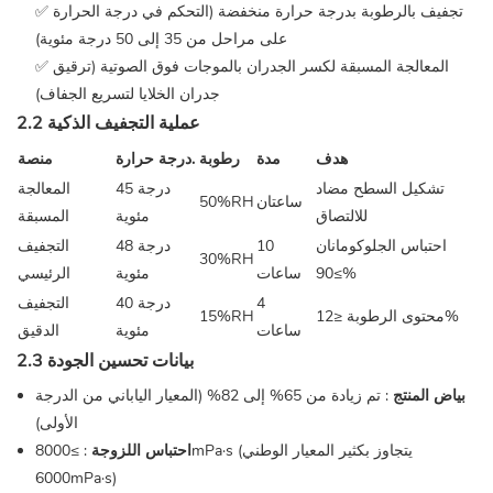
✅ تجفيف بالرطوبة بدرجة حرارة منخفضة (التحكم في درجة الحرارة
على مراحل من 35 إلى 50 درجة مئوية)
✅ المعالجة المسبقة لكسر الجدران بالموجات فوق الصوتية (ترقيق
جدران الخلايا لتسريع الجفاف)
2.2 عملية التجفيف الذكية
هدف
مدة
رطوبة
درجة حرارة.
منصة
تشكيل السطح مضاد
45 درجة
المعالجة
ساعتان
50%RH
للالتصاق
مئوية
المسبقة
احتباس الجلوكومانان
10
48 درجة
التجفيف
30%RH
≥90%
ساعات
مئوية
الرئيسي
4
40 درجة
التجفيف
محتوى الرطوبة ≤12%
15%RH
ساعات
مئوية
الدقيق
2.3 بيانات تحسين الجودة
بياض المنتج
: تم زيادة من 65% إلى 82% (المعيار الياباني من الدرجة
الأولى)
احتباس اللزوجة
: ≥8000mPa·s (يتجاوز بكثير المعيار الوطني
6000mPa·s)