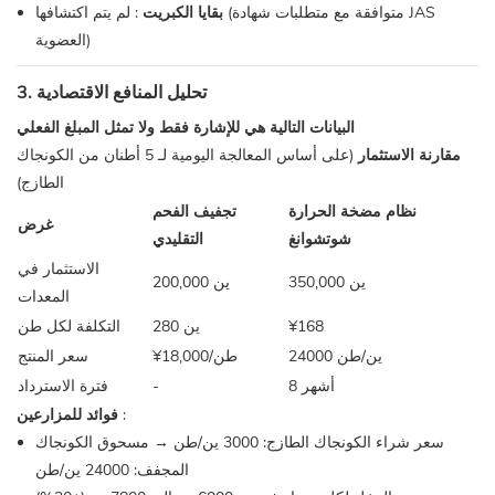
بقايا الكبريت
: لم يتم اكتشافها (متوافقة مع متطلبات شهادة JAS
العضوية)
3. تحليل المنافع الاقتصادية
البيانات التالية هي للإشارة فقط ولا تمثل المبلغ الفعلي
مقارنة الاستثمار
(على أساس المعالجة اليومية لـ 5 أطنان من الكونجاك
الطازج)
نظام مضخة الحرارة
تجفيف الفحم
غرض
شوتشوانغ
التقليدي
الاستثمار في
350,000 ين
200,000 ين
المعدات
¥168
280 ين
التكلفة لكل طن
24000 ين/طن
¥18,000/طن
سعر المنتج
8 أشهر
-
فترة الاسترداد
:
فوائد للمزارعين
سعر شراء الكونجاك الطازج: 3000 ين/طن → مسحوق الكونجاك
المجفف: 24000 ين/طن