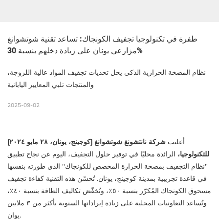
طفرة في تكنولوجيا تجفيف الكونجاك: تساعد تقنية شوتشوانغ 
مزارعي يونان على زيادة دخلهم بنسبة 30%
نظام المضخة الحرارية الذكي يحل تحديات تجفيف المواد عالية اللزوجة،
والمنتجات تلبي المعايير اليابانية
2025-09-02
أعلنت
شركة نانتشونغ شوتشوانغ
[كوجينج، يونان، ٢٨ مايو ٢٠٢٤]
للتكنولوجيا،
الرائدة محليًا في توفير حلول التجفيف، اليوم عن نجاح تطبيق
"نظام التجفيف بمضخة الحرارة المخصص للكونجاك" الذي طورته بنفسها
في قاعدة تجريبية بمدينة كوجينج، يونان. تُحسّن هذه التقنية كفاءة تجفيف
مسحوق الكونجاك المُكرّر بنسبة ٥٠٪، وتُخفّض تكاليف الطاقة بنسبة ٤٠٪،
وتُساعد التعاونيات المحلية على زيادة إيراداتها السنوية بأكثر من ٣ ملايين
يوان.