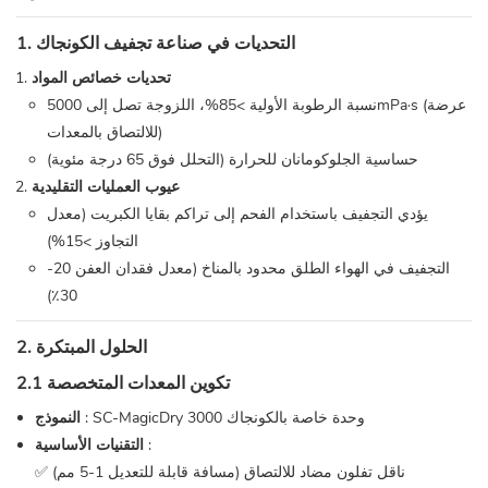
1. التحديات في صناعة تجفيف الكونجاك
تحديات خصائص المواد
نسبة الرطوبة الأولية >85%، اللزوجة تصل إلى 5000mPa·s (عرضة
للالتصاق بالمعدات)
حساسية الجلوكومانان للحرارة (التحلل فوق 65 درجة مئوية)
عيوب العمليات التقليدية
يؤدي التجفيف باستخدام الفحم إلى تراكم بقايا الكبريت (معدل
التجاوز >15%)
التجفيف في الهواء الطلق محدود بالمناخ (معدل فقدان العفن 20-
30٪)
2. الحلول المبتكرة
2.1 تكوين المعدات المتخصصة
: SC-MagicDry 3000 وحدة خاصة بالكونجاك
النموذج
:
التقنيات الأساسية
✅ ناقل تفلون مضاد للالتصاق (مسافة قابلة للتعديل 1-5 مم)