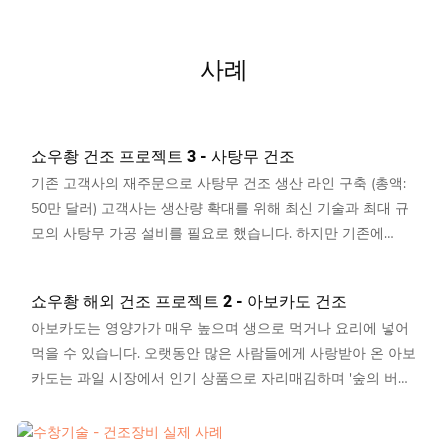
사례
쇼우촹 건조 프로젝트 3 - 사탕무 건조
기존 고객사의 재주문으로 사탕무 건조 생산 라인 구축 (총액:
50만 달러) 고객사는 생산량 확대를 위해 최신 기술과 최대 규
모의 사탕무 가공 설비를 필요로 했습니다. 하지만 기존에
Shouchuang이 해외에 공급했던 최대 규모 단일 설비는
45m²·8m²·6m²에 불과했습니다. 이처럼 대형 설비는 특히 생산
쇼우촹 해외 건조 프로젝트 2 - 아보카도 건조
량이 많은 시기에 유지보수가 어렵고, 문제가 발생할 경우 즉시
아보카도는 영양가가 매우 높으며 생으로 먹거나 요리에 넣어
해결하지 않으면 제품 생산에 차질을 빚어 고객사에 상당한 손
먹을 수 있습니다. 오랫동안 많은 사람들에게 사랑받아 온 아보
실을 초래할 수 있었습니다. Shouchuang은 고객사의 높은 요
카도는 과일 시장에서 인기 상품으로 자리매김하며 '숲의 버
구사항과 향후 설비 운영 중 발생할 수 있는 예상치 못한 상황
터'라는 별명을 얻었습니다. 전 세계 아보카도 시장은 지속적인
을 고려하여, 최신 특허 기술을 적용한 PLC 기반 지능형 원격
성장을 거듭하며 친환경 프리미엄 산업의 발전을 이끌고 있습
지점 간 제어 및 설비 경고 시스템을 통합하여 종합적인 비상