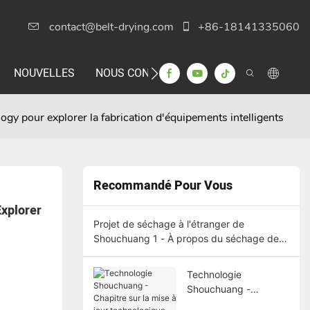
contact@belt-drying.com
+86-18141335060
NOUVELLES
NOUS CONTACTER
y pour explorer la fabrication d'équipements intelligents
Recommandé Pour Vous
xplorer 
Projet de séchage à l'étranger de
Shouchuang 1 - À propos du séchage des
tranches de pommes
Technologie
Shouchuang -
Chapitre sur la mise à