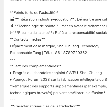
---
**Points forts de l'actualité**
🏭 **Intégration industrie-éducation** : Démontre une cult
🔬 **Technologie de pointe** : met en avant le traitement las
📈 **Pipeline de talents** : Reflète la responsabilité soci
**Contacts médias**
Département de la marque, ShouChuang Technology
Responsable Tang | Tél. : +86 18780729362
---
**Lectures complémentaires**
▸ Progrès du laboratoire conjoint SWPU-ShouChuang
▸ Aperçu : Forum 2023 sur la fabrication intelligente du 
*Remarque : des supports supplémentaires (par exemple, d
technologiques brevetés) peuvent améliorer la diffusion.*
---
**Caractéristiques clés de la traduction**