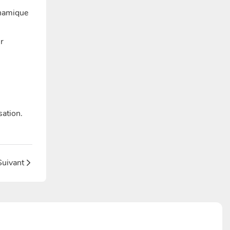
ynamique
ur
sation.
Suivant