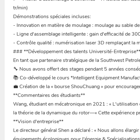
tr/min)
Démonstrations spéciales incluses:
- Innovation en matière de moulage : moulage au sable de 
- Ligne d'assemblage intelligente : gain d'efficacité de 3
- Contrôle qualité : numérisation laser 3D remplaçant la
### **Développement des talents Université-Entreprise*
En tant que partenaire stratégique de la Southwest Petr
🔧 Nous avons offert des stages pendant 5 années conséc
📚 Co-développé le cours *Intelligent Equipment Manufact
💼 Création de la « bourse ShouChuang » pour encourage
**Commentaires des étudiants**
Wang, étudiant en mécatronique en 2021 : « L'utilisation
la théorie de la dynamique du rotor—« Cette expérience pr
**Vision d'entreprise**
Le directeur général Shen a déclaré : « Nous allons élargir
équipements écologiques pour l'énergie & Spécialisatio