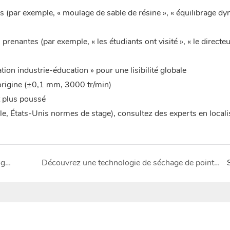
is (par exemple, « moulage de sable de résine », « équilibrage d
 prenantes (par exemple, « les étudiants ont visité », « le directe
tion industrie-éducation » pour une lisibilité globale
'origine (±0,1 mm, 3000 tr/min)
t plus poussé
e, États-Unis normes de stage), consultez des experts en locali
Machines de séchage de Shouchuang: la technologie à haute efficacité et à économie d'énergie redéfinit l'expérience de séchage
Découvrez une technologie de séchage de pointe à l'Exposition internationale des produits de base d'Ouzbékistan 2025