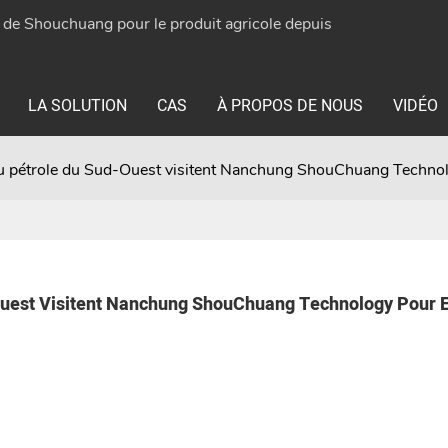
e de Shouchuang pour le produit agricole depuis
LA SOLUTION
CAS
À PROPOS DE NOUS
VIDÉO
du pétrole du Sud-Ouest visitent Nanchung ShouChuang Technolog
-Ouest Visitent Nanchung ShouChuang Technology Pour E