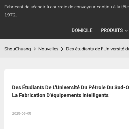
Fabricant de séchoir à courroie de convoyeur continu à la têt
1972.
DOMICILE
PRODUITS
ShouChuang
Nouvelles
Des étudiants de l'Université 
Des Étudiants De L'Université Du Pétrole Du Sud
La Fabrication D'équipements Intelligents
2025-08-05