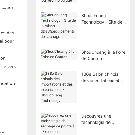
jour technologique
ication
Shouchuang
Technology - Site de
livraison
ues des
d'équipements de
el pour
séchage
ShouChuang à la Foire
ion
de Canton
lle vers
138e Salon chinois
des importations et
des exportations -
Shouchuang
Technology
Découvrez une
technologie de
séchage de pointe à
000
l'Exposition