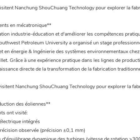
 visitent Nanchung ShouChuang Technology pour explorer la fabr
lents en mécatronique**
ration industrie-éducation et d'améliorer les compétences pratiq
 Southwest Petroleum University a organisé un stage professionn
 et en énergie & Ingénierie des systèmes environnementaux chez
let. Grâce à une expérience pratique dans les lignes de product
ssance directe de la transformation de la fabrication traditionne
duction des éoliennes**
s ont visité:
électrique intégrés
précision observée (précision ±0,1 mm)
s d'équilibrage dynamique des turbines (vitesse de rotation >3