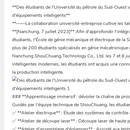
**Des étudiants de l'Université du pétrole du Sud-Ouest
d'équipements intelligents**
**——La collaboration université-entreprise cultive les ta
**[Nanchung, 7 juillet 2023]** Afin d'approfondir l'intég
étudiants, l'École de génie mécanique et électrique de la
plus de 200 étudiants spécialisés en génie mécatronique
Nanchung ShouChuang Technology Co., Ltd. les 7 et 8 juil
intelligentes modernes, les étudiants ont acquis une connai
la production intelligente.
### **Apprentissage immersif : dévoiler la chaîne de pro
Guidés par l'équipe technique de ShouChuang, les étudiant
✅ **Atelier électrique** : Étude des systèmes de contrôle 
✅ **Atelier de découpe laser** : Découpe laser de haute 
✅ **Atelier d'assemblage d'éoliennes** : Assisté aux test