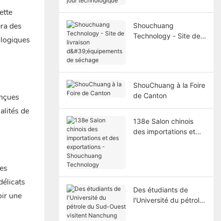
jour technologique
ette
era des
Shouchuang
Technology - Site de
ologiques
livraison
d'équipements de
séchage
ShouChuang à la Foire
de Canton
onçues
alités de
138e Salon chinois
des importations et
des exportations -
Shouchuang
Technology
es
délicats
Des étudiants de
oir une
l'Université du pétrole
du Sud-Ouest visitent
Nanchung