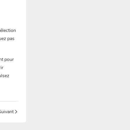
élection
uez pas
nt pour
ir
ulsez
Suivant