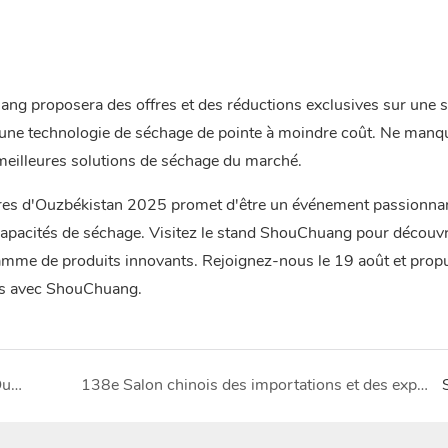
uang proposera des offres et des réductions exclusives sur une s
ns une technologie de séchage de pointe à moindre coût. Ne manq
s meilleures solutions de séchage du marché.
ières d'Ouzbékistan 2025 promet d'être un événement passionna
 capacités de séchage. Visitez le stand ShouChuang pour découvr
gamme de produits innovants. Rejoignez-nous le 19 août et prop
ts avec ShouChuang.
Des étudiants de l'Université du pétrole du Sud-Ouest visitent Nanchung ShouChuang Technology pour explorer la fabrication d'équipements intelligents
138e Salon chinois des importations et des exportations - Shouchuang Technology