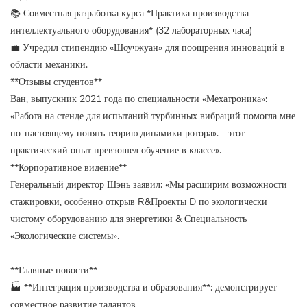
📚 Совместная разработка курса *Практика производства
интеллектуального оборудования* (32 лабораторных часа)
💼 Учредил стипендию «Шоучжуан» для поощрения инноваций в
области механики.
**Отзывы студентов**
Ван, выпускник 2021 года по специальности «Мехатроника»:
«Работа на стенде для испытаний турбинных вибраций помогла мне
по-настоящему понять теорию динамики ротора».—этот
практический опыт превзошел обучение в классе».
**Корпоративное видение**
Генеральный директор Шэнь заявил: «Мы расширим возможности
стажировки, особенно открыв R&Проекты D по экологически
чистому оборудованию для энергетики & Специальность
«Экологические системы».
---
**Главные новости**
🏭 **Интеграция производства и образования**: демонстрирует
совместное развитие талантов