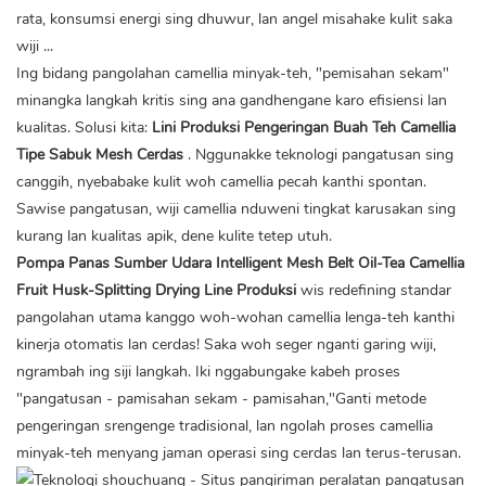
rata, konsumsi energi sing dhuwur, lan angel misahake kulit saka
wiji ...
Ing bidang pangolahan camellia minyak-teh, "pemisahan sekam"
minangka langkah kritis sing ana gandhengane karo efisiensi lan
kualitas. Solusi kita:
Lini Produksi Pengeringan Buah Teh Camellia
Tipe Sabuk Mesh Cerdas
. Nggunakke teknologi pangatusan sing
canggih, nyebabake kulit woh camellia pecah kanthi spontan.
Sawise pangatusan, wiji camellia nduweni tingkat karusakan sing
kurang lan kualitas apik, dene kulite tetep utuh.
Pompa Panas Sumber Udara Intelligent Mesh Belt Oil-Tea Camellia
Fruit Husk-Splitting Drying Line Produksi
wis redefining standar
pangolahan utama kanggo woh-wohan camellia lenga-teh kanthi
kinerja otomatis lan cerdas! Saka woh seger nganti garing wiji,
ngrambah ing siji langkah. Iki nggabungake kabeh proses
"pangatusan - pamisahan sekam - pamisahan,"Ganti metode
pengeringan srengenge tradisional, lan ngolah proses camellia
minyak-teh menyang jaman operasi sing cerdas lan terus-terusan.