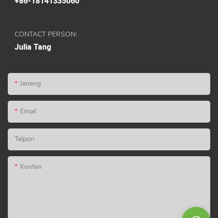
+86-18141335060
CONTACT PERSON:
Julia Tang
Jeneng
Email
Telpon
Konten