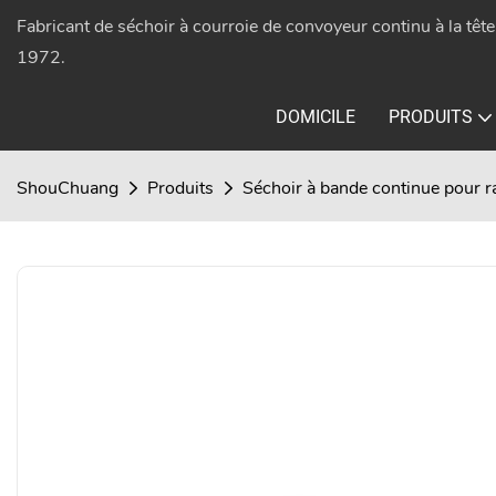
Fabricant de séchoir à courroie de convoyeur continu à la têt
1972.
DOMICILE
PRODUITS
ShouChuang
Produits
Séchoir à bande continue pour r