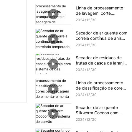
Linha de processamento
de lavagem, corte,
branqueamento e
2024
12
30
secagem de beterraba
sacarina
Secador de ar quente com
correia contínua de anis
estrelado temperado
2024
12
30
Secador de resíduos de
frutas de casca de laranja
com sistema de gás
2024
12
30
natural
Linha de processamento
de classificação de cores
para secagem de
2024
12
30
pimenta-pimenta pequena
Secador de ar quente
Silkworm Cocoon com
sistema de carvão
2024
12
30