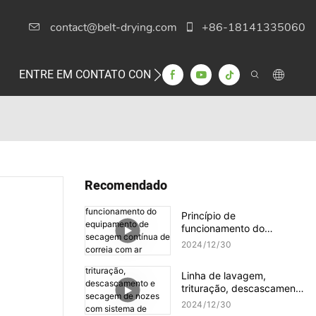
contact@belt-drying.com
+86-18141335060
ENTRE EM CONTATO CONOSCO
Recomendado
Princípio de
funcionamento do
equipamento de secagem
2024
12
30
contínua de correia com ar
quente
Linha de lavagem,
trituração, descascamento
e secagem de nozes com
2024
12
30
sistema de vapor