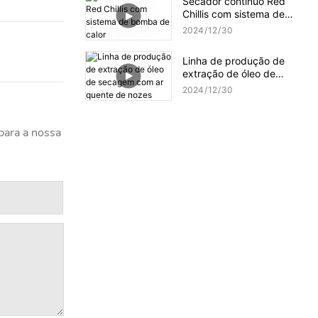
Secador contínuo Red
Chillis com sistema de
bomba de calor
2024
12
30
Linha de produção de
extração de óleo de
secagem com ar quente
2024
12
30
de nozes
para a nossa