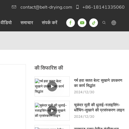
contact@belt-drying.com
+86-18141335060
वीडियो
समाचार
संपर्क करें
की सिफारिश की
गर्म हवा सतत बेल्ट सुखाने उपकरण
का कार्य सिद्धांत
2024
12
30
चुकंदर मूली की धुलाई-स्लाइसिंग-
ब्लैंचिंग-सुखाने की प्रसंस्करण लाइन
2024
12
30
स्पाइस्ड स्टार ऐनीज़ कंटीन्यूअस