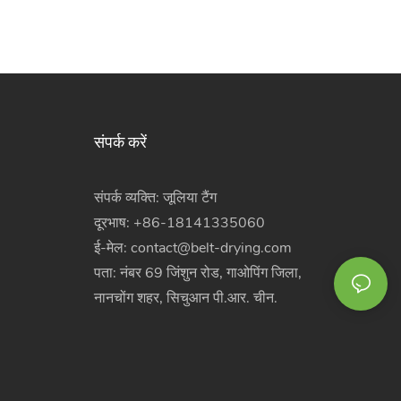
संपर्क करें
संपर्क व्यक्ति: जूलिया टैंग
दूरभाष: +86-18141335060
ई-मेल:
contact@belt-drying.com
पता: नंबर 69 जिंशुन रोड, गाओपिंग जिला,
नानचोंग शहर, सिचुआन पी.आर. चीन.