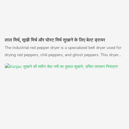
लाल मिर्च, सूखी मिर्च और घोस्ट मिर्च सुखाने के लिए बेल्ट ड्रायर
The industrial red pepper dryer is a specialized belt dryer used for
drying red peppers, chili peppers, and ghost peppers. This dryer
ensures efficient and uniform drying of the peppers, resulting in
high-quality dried products suitable for various culinary uses