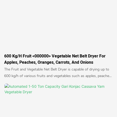
600 Kg/h Fruit <000000> Vegetable Net Belt Dryer For
Apples, Peaches, Oranges, Carrots, And Onions
The Fruit and Vegetable Net Belt Dryer is capable of drying up to
600 kg/h of various fruits and vegetables such as apples, peaches,
oranges, carrots, and onions. This efficient dryer uses a conveyor
belt system to evenly and thoroughly dry produce, preserving their
natural flavors and nutrients