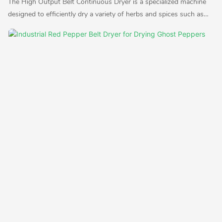
The High Output Belt Continuous Dryer is a specialized machine
designed to efficiently dry a variety of herbs and spices such as
cloves, ginger, cinnamon, and lemongrass. It utilizes a continuous
belt system to ensure uniform drying and high productivity