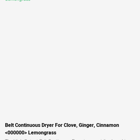
and versatility for commercial operations
Belt Continuous Dryer For Clove, Ginger, Cinnamon
<000000> Lemongrass