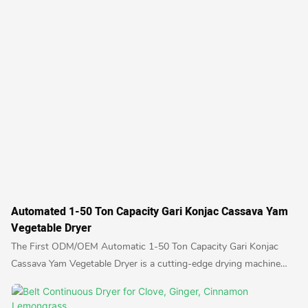
Automated 1-50 Ton Capacity Gari Konjac Cassava Yam
Vegetable Dryer
The First ODM/OEM Automatic 1-50 Ton Capacity Gari Konjac
Cassava Yam Vegetable Dryer is a cutting-edge drying machine
designed for large-scale food processing. With the ability to dry a
variety of vegetables and starchy foods, this dryer offers efficiency