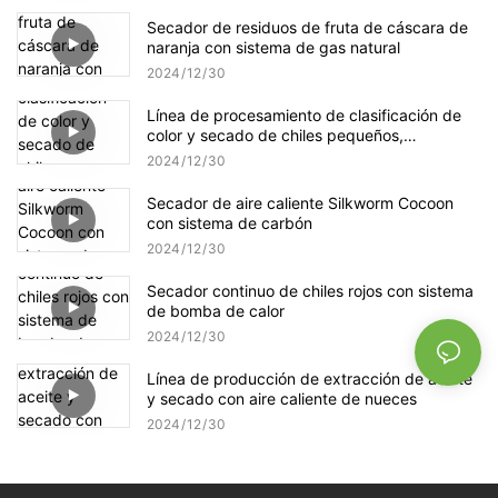
Secador de residuos de fruta de cáscara de
naranja con sistema de gas natural
2024
12
30
Línea de procesamiento de clasificación de
color y secado de chiles pequeños,
eliminación de tallos de chile
2024
12
30
Secador de aire caliente Silkworm Cocoon
con sistema de carbón
2024
12
30
Secador continuo de chiles rojos con sistema
de bomba de calor
2024
12
30
Línea de producción de extracción de aceite
y secado con aire caliente de nueces
2024
12
30