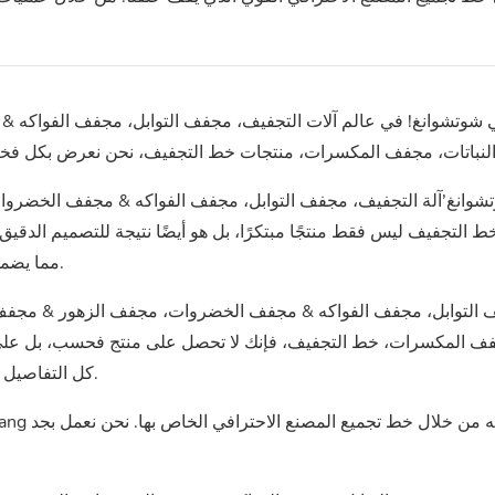
ي شوتشوانغ! في عالم آلات التجفيف، مجفف التوابل، مجفف الفواك
شوانغ’آلة التجفيف، مجفف التوابل، مجفف الفواكه & مجفف الخضرو
التجفيف ليس فقط منتجًا مبتكرًا، بل هو أيضًا نتيجة للتصميم الدقيق وا
مما يضمن أن كل منتج يخضع لرقابة صارمة على الجودة وعمليات إنتاج فعالة.
جفف المكسرات، خط التجفيف، فإنك لا تحصل على منتج فحسب، بل على ا
كل التفاصيل على أعلى مستوى وتقديم تصنيع فائق من خلال خطوط التجميع لدينا.