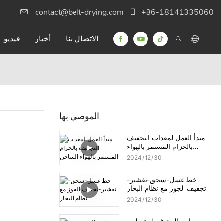
contact@belt-drying.com
+86-18141335060
الاتصال بنا
أخبار
فيديو
الموصى بها
مبدأ العمل لمعدات التجفيف
بالحزام المستمر بالهواء
الساخن
2024
12
30
خط غسل-سحق-تقشير-
تجفيف الجوز مع نظام البخار
2024
12
30
خط معالجة غسل-تقطيع-