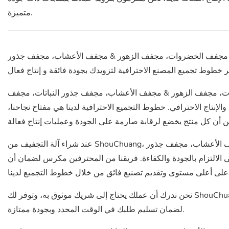
متميزة.
ه & مجفف الخضروات، مجفف الزهور & مجفف الأعشاب، مجفف جذور
ات، مجفف الزهور & مجفف الأعشاب، مجفف جذور النباتات، مجفف
لإنتاج الاحترافي. خطوط التجميع الاحترافية لدينا هي مفتاح نجاحنا،
عند شراء آلة التجفيف من ShouChuang، مجفف التوابل، مجفف الفواكه & مجفف الخضروات، مجفف الزهور & مجفف الأعشاب، مجفف جذور
لالتزام بالجودة والكفاءة. فريقنا من المحترفين مكرس لضمان أن
نحن ندرك أن عملك يحتاج إلى شريك موثوق به، وتوفر لك ShouChuang خيارًا موثوقًا به من خلال خط تجميع المصنع الاحترافي الخاص بها. نحن نعمل بجد
لضمان تسليم طلبك في الوقت المحدد وبجودة ممتازة.