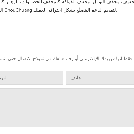
المكسرات، خط التجفيف، وتحرك نحو النجاح معنا. نشكرك على اختيار ShouChuang لتقديم الدعم المُصنَّع بشكل احترافي لعملك.
فقط اترك بريدك الإلكتروني أو رقم هاتفك في نموذج الاتصال حتى نتمكن من إرسال عرض أسعار مجاني لنا لمجموعة واسعة من التصاميم!
هاتف
البري