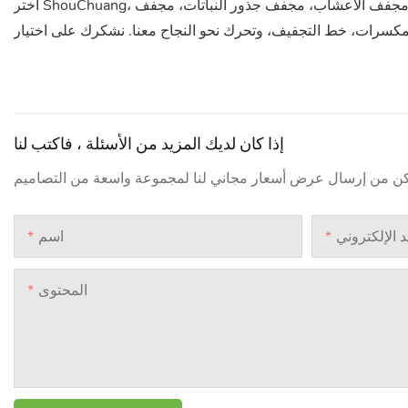
اختر ShouChuang، اختر آلة التجفيف، مجفف التوابل، مجفف الفواكه & مجفف الخضروات، الزهور & مجفف الأعشاب، مجفف جذور النباتات، مجفف
إذا كان لديك المزيد من الأسئلة ، فاكتب لنا
د الإلكتروني
اسم
المحتوى