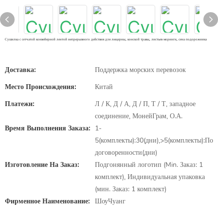
Сушилка с сетчатой ​​конвейерной лентой непрерывного действия для люцерны, конской травы, листьев моринги, сена подорожника
Доставка:
Поддержка морских перевозок
Место Происхождения:
Китай
Платежи:
Л / К, Д / А, Д / П, Т / Т, западное
соединение, МонейГрам, О.А.
Время Выполнения Заказа:
1-
5(комплекты):30(дни),>5(комплекты):По
договоренности(дни)
Изготовление На Заказ:
Подгонянный логотип (Min. Заказ: 1
комплект), Индивидуальная упаковка
(мин. Заказ: 1 комплект)
Фирменное Наименование:
ШоуЧуанг